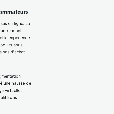
nsommateurs
ses en ligne. La
eur
, rendant
cette expérience
roduits sous
isions d'achat
ugmentation
vé une hausse de
e virtuelles.
délité des