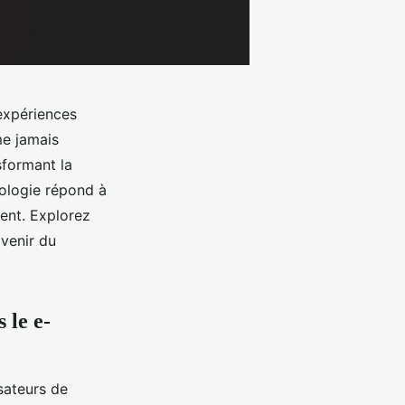
 expériences
e jamais
sformant la
nologie répond à
ent. Explorez
avenir du
 le e-
sateurs de