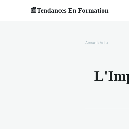
Tendances En Formation
📰
Accueil
›
Actu
L'Imp