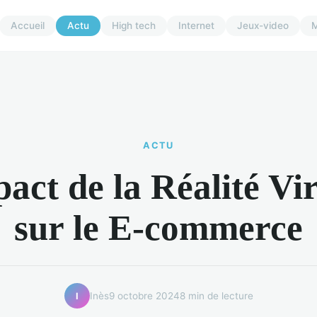
Accueil
Actu
High tech
Internet
Jeux-video
M
ACTU
act de la Réalité Vir
sur le E-commerce
Inès
9 octobre 2024
8 min de lecture
I