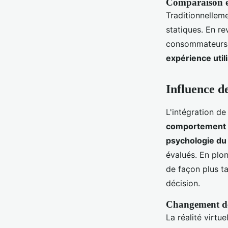
Comparaison en
Traditionnellem
statiques. En r
consommateurs so
expérience util
Influence de
L'intégration de
comportement 
psychologie d
évalués. En plo
de façon plus ta
décision.
Changement de
La réalité virtu