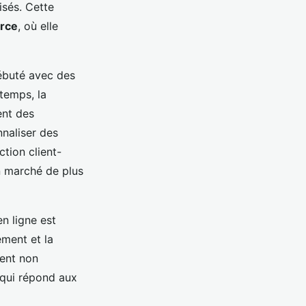
isés. Cette
rce
, où elle
débuté avec des
 temps, la
ent des
naliser des
tion client-
n marché de plus
en ligne est
ement et la
vent non
 qui répond aux