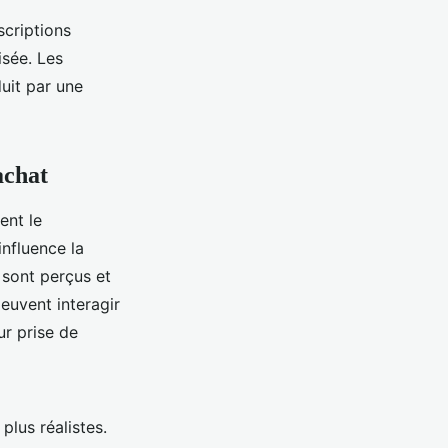
scriptions
isée. Les
uit par une
achat
nt le
nfluence la
 sont perçus et
euvent interagir
ur prise de
plus réalistes.