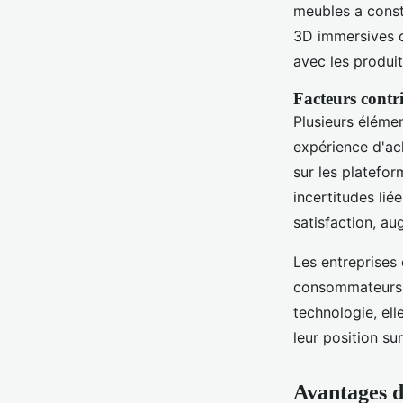
meubles a const
3D immersives d
avec les produit
Facteurs contr
Plusieurs éléme
expérience d'ach
sur les platefor
incertitudes lié
satisfaction, au
Les entreprises
consommateurs, 
technologie, el
leur position s
Avantages d