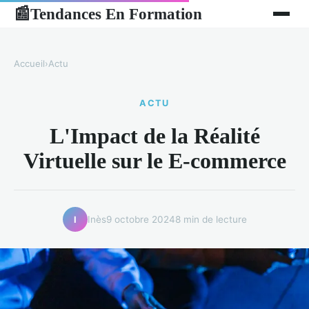
Tendances En Formation
📰
Accueil
›
Actu
ACTU
L'Impact de la Réalité
Virtuelle sur le E-commerce
Inès
9 octobre 2024
8 min de lecture
I