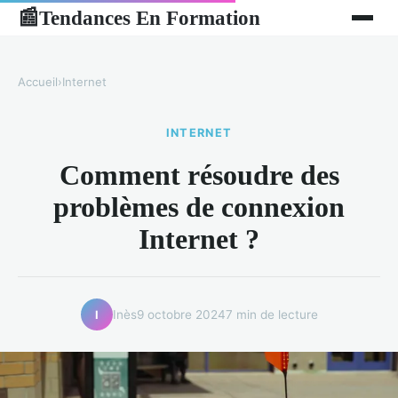
Tendances En Formation
📰
Accueil
›
Internet
INTERNET
Comment résoudre des
problèmes de connexion
Internet ?
Inès
9 octobre 2024
7 min de lecture
I