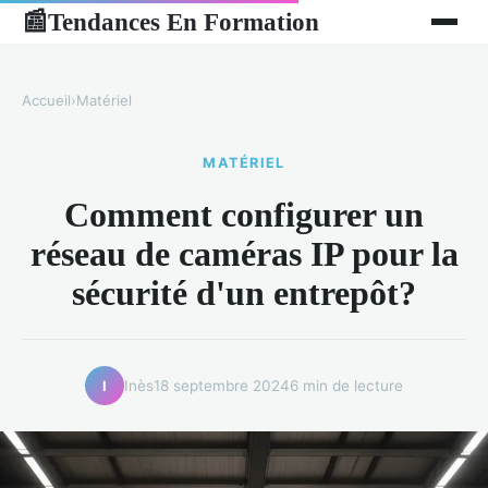
Tendances En Formation
📰
Accueil
›
Matériel
MATÉRIEL
Comment configurer un
réseau de caméras IP pour la
sécurité d'un entrepôt?
Inès
18 septembre 2024
6 min de lecture
I