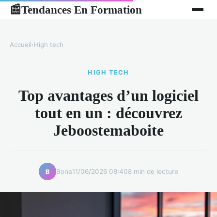
Tendances En Formation
📰
Accueil
›
High tech
HIGH TECH
Top avantages d’un logiciel
tout en un : découvrez
Jeboostemaboite
Bona
11/06/2026 08:40
8 min de lecture
B