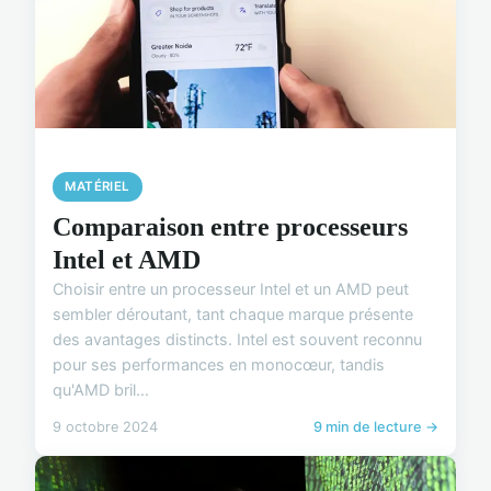
MATÉRIEL
Comparaison entre processeurs
Intel et AMD
Choisir entre un processeur Intel et un AMD peut
sembler déroutant, tant chaque marque présente
des avantages distincts. Intel est souvent reconnu
pour ses performances en monocœur, tandis
qu'AMD bril...
9 octobre 2024
9 min de lecture →