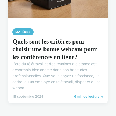
MATÉRIEL
Quels sont les critères pour
choisir une bonne webcam pour
les conférences en ligne?
L'ère du télétravail et des réunions à distance est
désormais bien ancrée dans nos habitudes
professionnelles. Que vous soyez un freelance, un
cadre, ou un employé en télétravail, disposer d'une
webca...
18 septembre 2024
6 min de lecture →