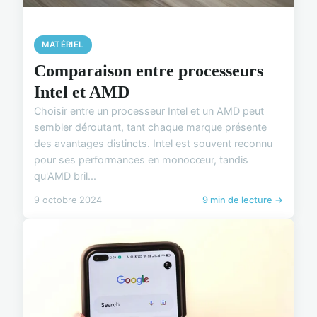
MATÉRIEL
Comparaison entre processeurs
Intel et AMD
Choisir entre un processeur Intel et un AMD peut
sembler déroutant, tant chaque marque présente
des avantages distincts. Intel est souvent reconnu
pour ses performances en monocœur, tandis
qu'AMD bril...
9 octobre 2024
9 min de lecture →