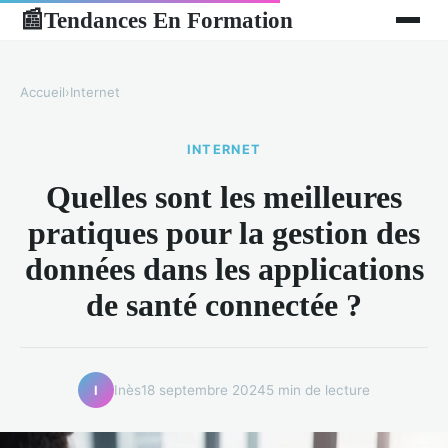
Tendances En Formation
📰
Accueil
›
Internet
INTERNET
Quelles sont les meilleures
pratiques pour la gestion des
données dans les applications
de santé connectée ?
Inès
18 septembre 2024
5 min de lecture
I