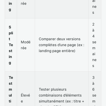
ai
in
rée
ne
g
s
2
S
à
pli
4
t
Comparer deux versions
Modé
se
Te
complètes d’une page (ex :
rée
m
st
landing page entière)
ai
in
ne
g
s
Te
3
st
à
m
Tester plusieurs
6
ul
Élevé
combinaisons d’éléments
se
ti
e
simultanément (ex : titre +
m