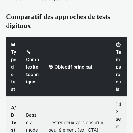
Comparatif des approches de tests
digitaux
📊
⏱️
Ty
🔧
Te
pe
Comp
m
d
lexité
🎯 Objectif principal
ps
e
techn
re
te
ique
qu
st
is
1 à
A/
3
B
Bass
se
Te
e à
Tester deux versions d’un
m
st
modé
seul élément (ex : CTA)