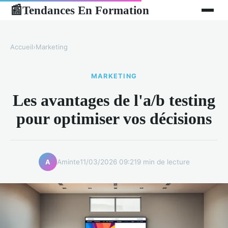
Tendances En Formation
📰
Accueil
›
Marketing
MARKETING
Les avantages de l'a/b testing
pour optimiser vos décisions
Aminte
11/03/2026 09:21
9 min de lecture
A